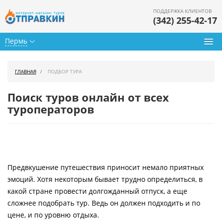
ПОДДЕРЖКА КЛИЕНТОВ
(342) 255-42-17
Пермь
Туры из Перми
ГЛАВНАЯ
ПОДБОР ТУРА
Подбор тура
Поиск туров онлайн от всех
Горящие туры
туроператоров
Календарь туров
Цены дня
Предвкушение путешествия приносит немало приятных
Страны
эмоций. Хотя некоторым бывает трудно определиться, в
Как купить
какой стране провести долгожданный отпуск, а еще
сложнее подобрать тур. Ведь он должен подходить и по
О нас
цене, и по уровню отдыха.