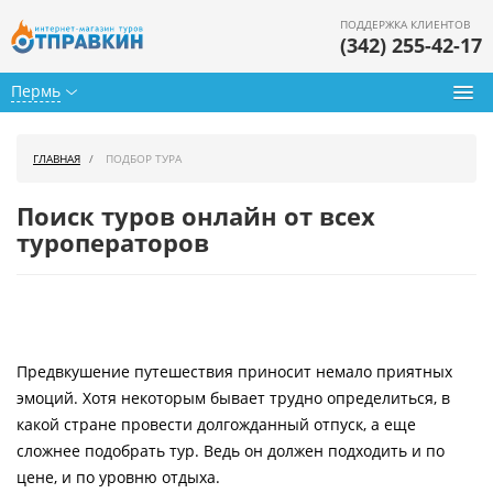
ПОДДЕРЖКА КЛИЕНТОВ
(342) 255-42-17
Пермь
Туры из Перми
ГЛАВНАЯ
ПОДБОР ТУРА
Подбор тура
Поиск туров онлайн от всех
Горящие туры
туроператоров
Календарь туров
Цены дня
Предвкушение путешествия приносит немало приятных
Страны
эмоций. Хотя некоторым бывает трудно определиться, в
Как купить
какой стране провести долгожданный отпуск, а еще
сложнее подобрать тур. Ведь он должен подходить и по
О нас
цене, и по уровню отдыха.