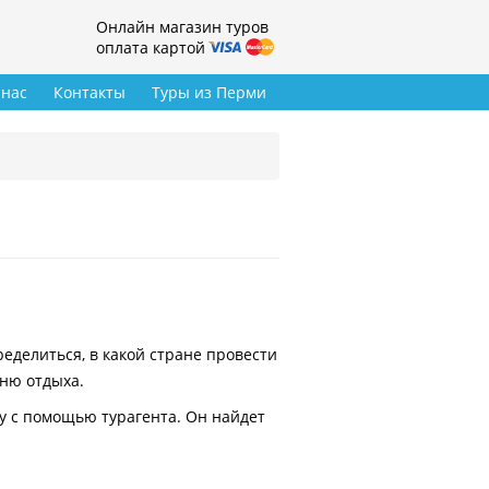
Онлайн магазин туров
оплата картой
 нас
Контакты
Туры из Перми
делиться, в какой стране провести
вню отдыха.
у с помощью турагента. Он найдет