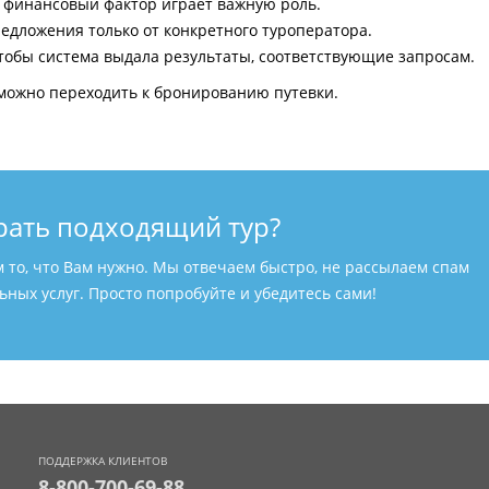
и финансовый фактор играет важную роль.
едложения только от конкретного туроператора.
тобы система выдала результаты, соответствующие запросам.
можно переходить к бронированию путевки.
рать подходящий тур?
м то, что Вам нужно. Мы отвечаем быстро, не рассылаем спам
ных услуг. Просто попробуйте и убедитесь сами!
ПОДДЕРЖКА КЛИЕНТОВ
8-800-700-69-88