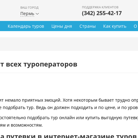
ПОДДЕРЖКА КЛИЕНТОВ
ВАШ ГОРОД
(342) 255-42-17
Пермь
ы
Календарь туров
Цены дня
Страны
Как купить
О
т всех туроператоров
 немало приятных эмоций. Хотя некоторым бывает трудно опре
 подобрать тур. Ведь он должен подходить и по цене, и по уро
остоятельно подобрать тур онлайн или купить выгодную путевк
иям и возможностям.
 путевки в интернет-магазине туров