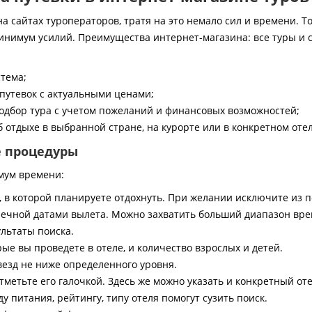
 сайтах туроператоров, тратя на это немало сил и времени. То
инимум усилий. Преимущества интернет-магазина: все туры и 
стема;
путевок с актуальными ценами;
дбор тура с учетом пожеланий и финансовых возможностей;
 отдыхе в выбранной стране, на курорте или в конкретном отел
е процедуры
мум времени:
, в которой планируете отдохнуть. При желании исключите из 
ечной датами вылета. Можно захватить больший диапазон врем
ультаты поиска.
ые вы проведете в отеле, и количество взрослых и детей.
везд не ниже определенного уровня.
тметьте его галочкой. Здесь же можно указать и конкретный оте
 питания, рейтингу, типу отеля помогут сузить поиск.