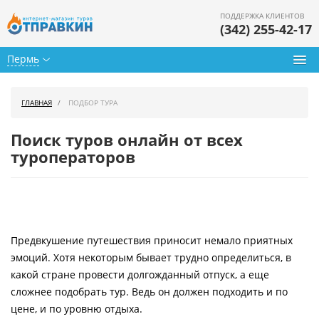
ПОДДЕРЖКА КЛИЕНТОВ
(342) 255-42-17
Пермь
Туры из Перми
ГЛАВНАЯ
ПОДБОР ТУРА
Подбор тура
Поиск туров онлайн от всех
Горящие туры
туроператоров
Календарь туров
Цены дня
Предвкушение путешествия приносит немало приятных
Страны
эмоций. Хотя некоторым бывает трудно определиться, в
Как купить
какой стране провести долгожданный отпуск, а еще
сложнее подобрать тур. Ведь он должен подходить и по
О нас
цене, и по уровню отдыха.