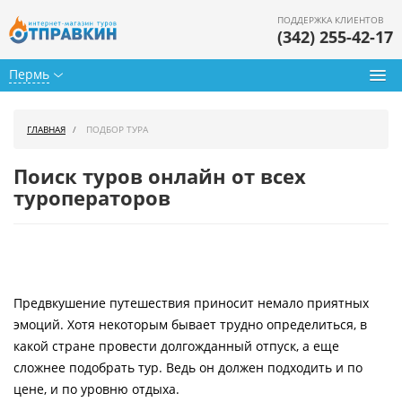
ПОДДЕРЖКА КЛИЕНТОВ
(342) 255-42-17
Пермь
Туры из Перми
ГЛАВНАЯ
ПОДБОР ТУРА
Подбор тура
Поиск туров онлайн от всех
Горящие туры
туроператоров
Календарь туров
Цены дня
Предвкушение путешествия приносит немало приятных
Страны
эмоций. Хотя некоторым бывает трудно определиться, в
Как купить
какой стране провести долгожданный отпуск, а еще
сложнее подобрать тур. Ведь он должен подходить и по
О нас
цене, и по уровню отдыха.