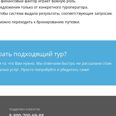
и финансовый фактор играет важную роль.
едложения только от конкретного туроператора.
тобы система выдала результаты, соответствующие запросам.
можно переходить к бронированию путевки.
рать подходящий тур?
м то, что Вам нужно. Мы отвечаем быстро, не рассылаем спам
ных услуг. Просто попробуйте и убедитесь сами!
ПОДДЕРЖКА КЛИЕНТОВ
8-800-700-69-88