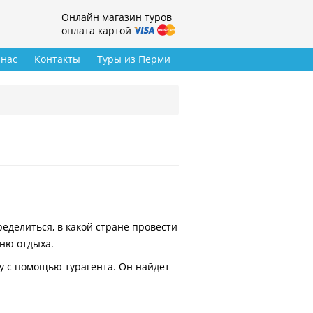
Онлайн магазин туров
оплата картой
 нас
Контакты
Туры из Перми
делиться, в какой стране провести
вню отдыха.
у с помощью турагента. Он найдет