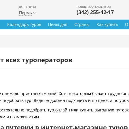
ПОДДЕРЖКА КЛИЕНТОВ
ВАШ ГОРОД
(342) 255-42-17
Пермь
ы
Календарь туров
Цены дня
Страны
Как купить
О
т всех туроператоров
 немало приятных эмоций. Хотя некоторым бывает трудно опре
 подобрать тур. Ведь он должен подходить и по цене, и по уро
остоятельно подобрать тур онлайн или купить выгодную путевк
иям и возможностям.
 путевки в интернет-магазине туров