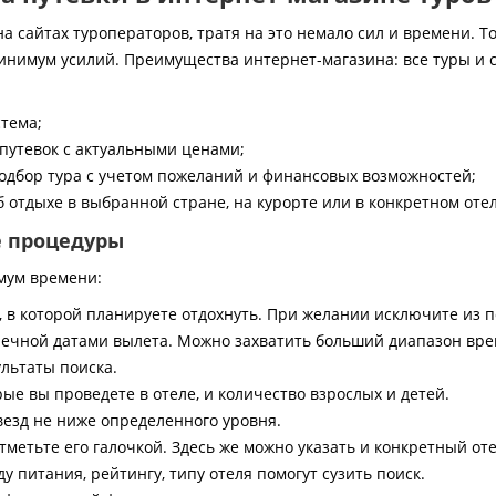
 сайтах туроператоров, тратя на это немало сил и времени. То
инимум усилий. Преимущества интернет-магазина: все туры и 
стема;
путевок с актуальными ценами;
дбор тура с учетом пожеланий и финансовых возможностей;
 отдыхе в выбранной стране, на курорте или в конкретном отел
е процедуры
мум времени:
, в которой планируете отдохнуть. При желании исключите из 
ечной датами вылета. Можно захватить больший диапазон врем
ультаты поиска.
ые вы проведете в отеле, и количество взрослых и детей.
везд не ниже определенного уровня.
тметьте его галочкой. Здесь же можно указать и конкретный оте
 питания, рейтингу, типу отеля помогут сузить поиск.