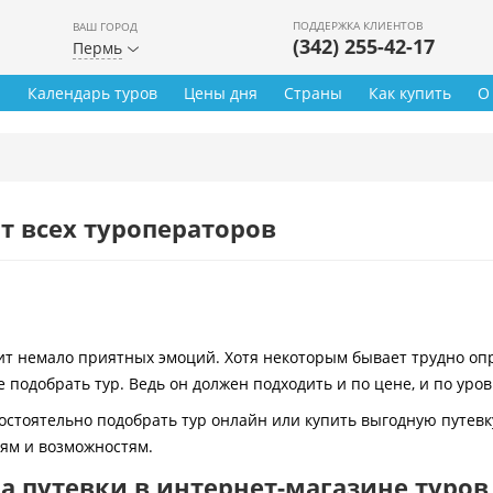
ПОДДЕРЖКА КЛИЕНТОВ
ВАШ ГОРОД
(342) 255-42-17
Пермь
ы
Календарь туров
Цены дня
Страны
Как купить
О
т всех туроператоров
 немало приятных эмоций. Хотя некоторым бывает трудно опре
 подобрать тур. Ведь он должен подходить и по цене, и по уро
остоятельно подобрать тур онлайн или купить выгодную путевк
иям и возможностям.
 путевки в интернет-магазине туров