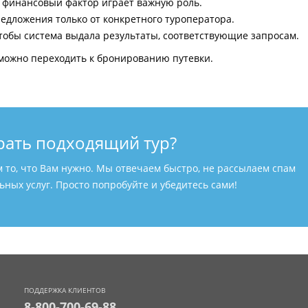
и финансовый фактор играет важную роль.
едложения только от конкретного туроператора.
тобы система выдала результаты, соответствующие запросам.
можно переходить к бронированию путевки.
рать подходящий тур?
м то, что Вам нужно. Мы отвечаем быстро, не рассылаем спам
ных услуг. Просто попробуйте и убедитесь сами!
ПОДДЕРЖКА КЛИЕНТОВ
8-800-700-69-88