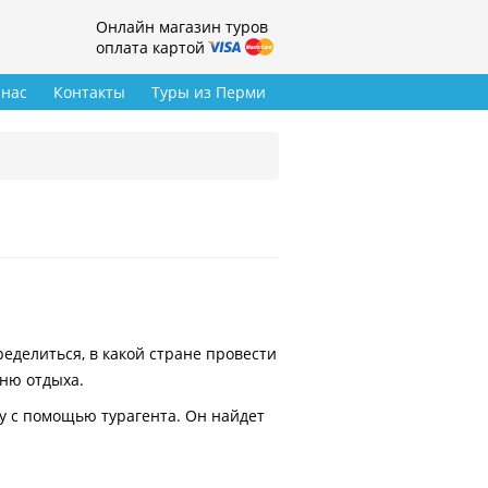
Онлайн магазин туров
оплата картой
 нас
Контакты
Туры из Перми
делиться, в какой стране провести
вню отдыха.
у с помощью турагента. Он найдет