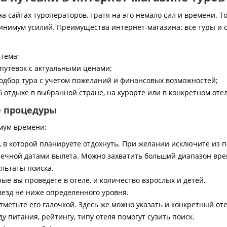
 сайтах туроператоров, тратя на это немало сил и времени. То
инимум усилий. Преимущества интернет-магазина: все туры и 
стема;
путевок с актуальными ценами;
дбор тура с учетом пожеланий и финансовых возможностей;
 отдыхе в выбранной стране, на курорте или в конкретном отел
е процедуры
мум времени:
, в которой планируете отдохнуть. При желании исключите из 
ечной датами вылета. Можно захватить больший диапазон врем
ультаты поиска.
ые вы проведете в отеле, и количество взрослых и детей.
везд не ниже определенного уровня.
тметьте его галочкой. Здесь же можно указать и конкретный оте
 питания, рейтингу, типу отеля помогут сузить поиск.