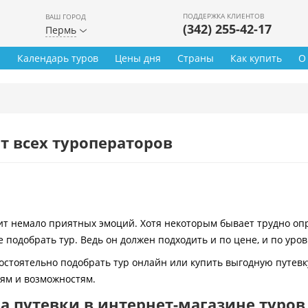
ПОДДЕРЖКА КЛИЕНТОВ
ВАШ ГОРОД
(342) 255-42-17
Пермь
ы
Календарь туров
Цены дня
Страны
Как купить
О
т всех туроператоров
 немало приятных эмоций. Хотя некоторым бывает трудно опре
 подобрать тур. Ведь он должен подходить и по цене, и по уро
остоятельно подобрать тур онлайн или купить выгодную путевк
иям и возможностям.
 путевки в интернет-магазине туров