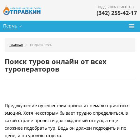
ПОДДЕРЖКА КЛИЕНТОВ
(342) 255-42-17
Пермь
Туры из Перми
ГЛАВНАЯ
ПОДБОР ТУРА
Подбор тура
Поиск туров онлайн от всех
Горящие туры
туроператоров
Календарь туров
Цены дня
Предвкушение путешествия приносит немало приятных
Страны
эмоций. Хотя некоторым бывает трудно определиться, в
Как купить
какой стране провести долгожданный отпуск, а еще
сложнее подобрать тур. Ведь он должен подходить и по
О нас
цене, и по уровню отдыха.