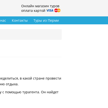
Онлайн магазин туров
оплата картой
 нас
Контакты
Туры из Перми
делиться, в какой стране провести
вню отдыха.
у с помощью турагента. Он найдет