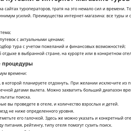
 сайтах туроператоров, тратя на это немало сил и времени. То
инимум усилий. Преимущества интернет-магазина: все туры и 
стема;
путевок с актуальными ценами;
дбор тура с учетом пожеланий и финансовых возможностей;
 отдыхе в выбранной стране, на курорте или в конкретном отел
е процедуры
мум времени:
, в которой планируете отдохнуть. При желании исключите из 
ечной датами вылета. Можно захватить больший диапазон врем
ультаты поиска.
ые вы проведете в отеле, и количество взрослых и детей.
везд не ниже определенного уровня.
тметьте его галочкой. Здесь же можно указать и конкретный оте
 питания, рейтингу, типу отеля помогут сузить поиск.