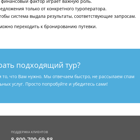
и финансовый фактор играет важную роль.
едложения только от конкретного туроператора.
тобы система выдала результаты, соответствующие запросам.
можно переходить к бронированию путевки.
рать подходящий тур?
м то, что Вам нужно. Мы отвечаем быстро, не рассылаем спам
ных услуг. Просто попробуйте и убедитесь сами!
ПОДДЕРЖКА КЛИЕНТОВ
8-800-700-69-88