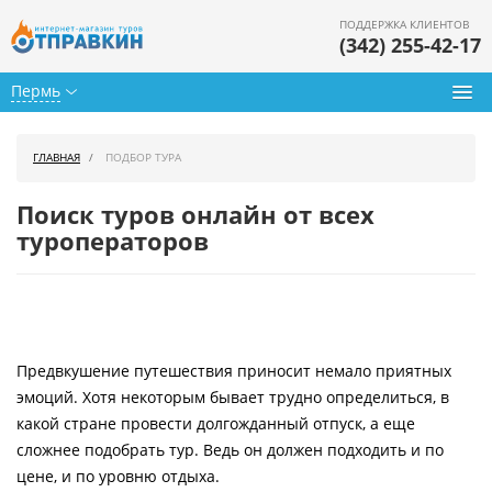
ПОДДЕРЖКА КЛИЕНТОВ
(342) 255-42-17
Пермь
Туры из Перми
ГЛАВНАЯ
ПОДБОР ТУРА
Подбор тура
Поиск туров онлайн от всех
туроператоров
Горящие туры
Календарь туров
Цены дня
Предвкушение путешествия приносит немало приятных
Страны
эмоций. Хотя некоторым бывает трудно определиться, в
Как купить
какой стране провести долгожданный отпуск, а еще
сложнее подобрать тур. Ведь он должен подходить и по
О нас
цене, и по уровню отдыха.