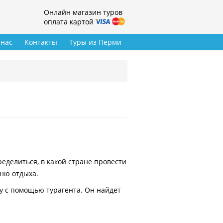
Онлайн магазин туров
оплата картой
 нас
Контакты
Туры из Перми
делиться, в какой стране провести
вню отдыха.
у с помощью турагента. Он найдет