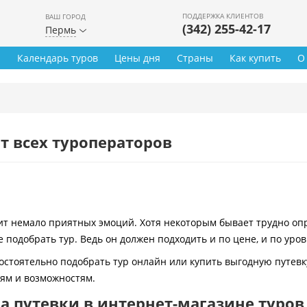
ПОДДЕРЖКА КЛИЕНТОВ
ВАШ ГОРОД
(342) 255-42-17
Пермь
ы
Календарь туров
Цены дня
Страны
Как купить
О
т всех туроператоров
 немало приятных эмоций. Хотя некоторым бывает трудно опре
 подобрать тур. Ведь он должен подходить и по цене, и по уро
остоятельно подобрать тур онлайн или купить выгодную путевк
иям и возможностям.
 путевки в интернет-магазине туров