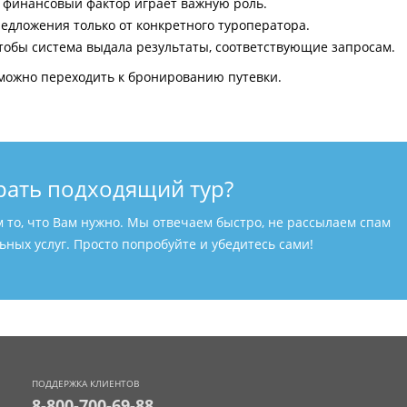
и финансовый фактор играет важную роль.
едложения только от конкретного туроператора.
тобы система выдала результаты, соответствующие запросам.
можно переходить к бронированию путевки.
рать подходящий тур?
м то, что Вам нужно. Мы отвечаем быстро, не рассылаем спам
ных услуг. Просто попробуйте и убедитесь сами!
ПОДДЕРЖКА КЛИЕНТОВ
8-800-700-69-88