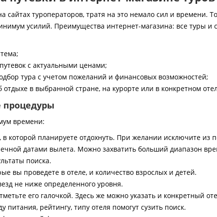
 сайтах туроператоров, тратя на это немало сил и времени. То
инимум усилий. Преимущества интернет-магазина: все туры и 
стема;
путевок с актуальными ценами;
дбор тура с учетом пожеланий и финансовых возможностей;
 отдыхе в выбранной стране, на курорте или в конкретном отел
е процедуры
мум времени:
, в которой планируете отдохнуть. При желании исключите из 
ечной датами вылета. Можно захватить больший диапазон врем
ультаты поиска.
ые вы проведете в отеле, и количество взрослых и детей.
везд не ниже определенного уровня.
тметьте его галочкой. Здесь же можно указать и конкретный оте
 питания, рейтингу, типу отеля помогут сузить поиск.