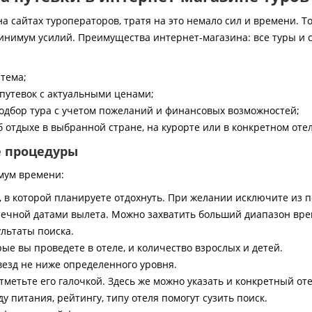
 сайтах туроператоров, тратя на это немало сил и времени. То
инимум усилий. Преимущества интернет-магазина: все туры и 
стема;
путевок с актуальными ценами;
дбор тура с учетом пожеланий и финансовых возможностей;
 отдыхе в выбранной стране, на курорте или в конкретном отел
е процедуры
мум времени:
, в которой планируете отдохнуть. При желании исключите из 
ечной датами вылета. Можно захватить больший диапазон врем
ультаты поиска.
ые вы проведете в отеле, и количество взрослых и детей.
везд не ниже определенного уровня.
тметьте его галочкой. Здесь же можно указать и конкретный оте
 питания, рейтингу, типу отеля помогут сузить поиск.