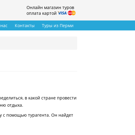
Онлайн магазин туров
оплата картой
 нас
Контакты
Туры из Перми
делиться, в какой стране провести
вню отдыха.
у с помощью турагента. Он найдет