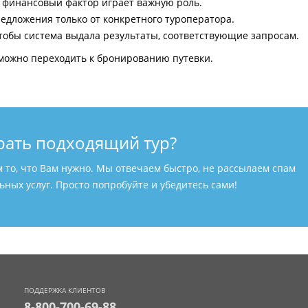
и финансовый фактор играет важную роль.
едложения только от конкретного туроператора.
тобы система выдала результаты, соответствующие запросам.
можно переходить к бронированию путевки.
рать подходящий тур?
м то, что Вам нужно. Мы отвечаем быстро, не рассылаем спам
ных услуг. Просто попробуйте и убедитесь сами!
ПОДДЕРЖКА КЛИЕНТОВ
8-800-700-69-88