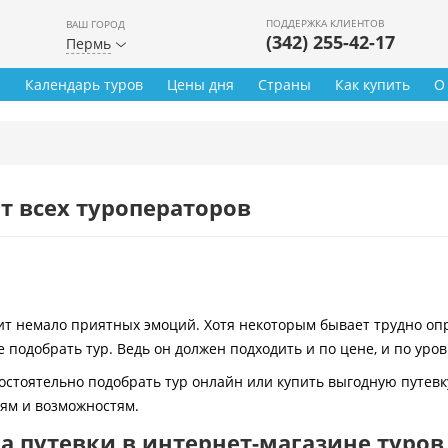
ПОДДЕРЖКА КЛИЕНТОВ
ВАШ ГОРОД
(342) 255-42-17
Пермь
ы
Календарь туров
Цены дня
Страны
Как купить
О
т всех туроператоров
 немало приятных эмоций. Хотя некоторым бывает трудно опре
 подобрать тур. Ведь он должен подходить и по цене, и по уро
остоятельно подобрать тур онлайн или купить выгодную путевк
иям и возможностям.
 путевки в интернет-магазине туров