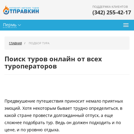
ПОДДЕРЖКА КЛИЕНТОВ
(342) 255-42-17
Пермь
Туры из Перми
ГЛАВНАЯ
ПОДБОР ТУРА
Подбор тура
Поиск туров онлайн от всех
Горящие туры
туроператоров
Календарь туров
Цены дня
Предвкушение путешествия приносит немало приятных
Страны
эмоций. Хотя некоторым бывает трудно определиться, в
Как купить
какой стране провести долгожданный отпуск, а еще
сложнее подобрать тур. Ведь он должен подходить и по
О нас
цене, и по уровню отдыха.