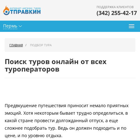
ПОДДЕРЖКА КЛИЕНТОВ
(342) 255-42-17
Пермь
Туры из Перми
ГЛАВНАЯ
ПОДБОР ТУРА
Подбор тура
Поиск туров онлайн от всех
Горящие туры
туроператоров
Календарь туров
Цены дня
Предвкушение путешествия приносит немало приятных
Страны
эмоций. Хотя некоторым бывает трудно определиться, в
Как купить
какой стране провести долгожданный отпуск, а еще
сложнее подобрать тур. Ведь он должен подходить и по
О нас
цене, и по уровню отдыха.