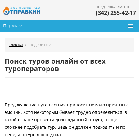
ПОДДЕРЖКА КЛИЕНТОВ
(342) 255-42-17
Пермь
Туры из Перми
ГЛАВНАЯ
ПОДБОР ТУРА
Подбор тура
Поиск туров онлайн от всех
Горящие туры
туроператоров
Календарь туров
Цены дня
Предвкушение путешествия приносит немало приятных
Страны
эмоций. Хотя некоторым бывает трудно определиться, в
Как купить
какой стране провести долгожданный отпуск, а еще
сложнее подобрать тур. Ведь он должен подходить и по
О нас
цене, и по уровню отдыха.