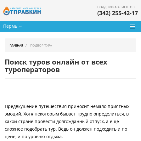
ПОДДЕРЖКА КЛИЕНТОВ
(342) 255-42-17
Пермь
Туры из Перми
ГЛАВНАЯ
ПОДБОР ТУРА
Подбор тура
Поиск туров онлайн от всех
Горящие туры
туроператоров
Календарь туров
Цены дня
Предвкушение путешествия приносит немало приятных
Страны
эмоций. Хотя некоторым бывает трудно определиться, в
Как купить
какой стране провести долгожданный отпуск, а еще
сложнее подобрать тур. Ведь он должен подходить и по
О нас
цене, и по уровню отдыха.