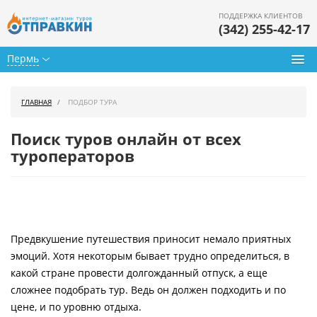
ПОДДЕРЖКА КЛИЕНТОВ
(342) 255-42-17
Пермь
Туры из Перми
ГЛАВНАЯ
ПОДБОР ТУРА
Подбор тура
Поиск туров онлайн от всех
Горящие туры
туроператоров
Календарь туров
Цены дня
Предвкушение путешествия приносит немало приятных
Страны
эмоций. Хотя некоторым бывает трудно определиться, в
Как купить
какой стране провести долгожданный отпуск, а еще
сложнее подобрать тур. Ведь он должен подходить и по
О нас
цене, и по уровню отдыха.