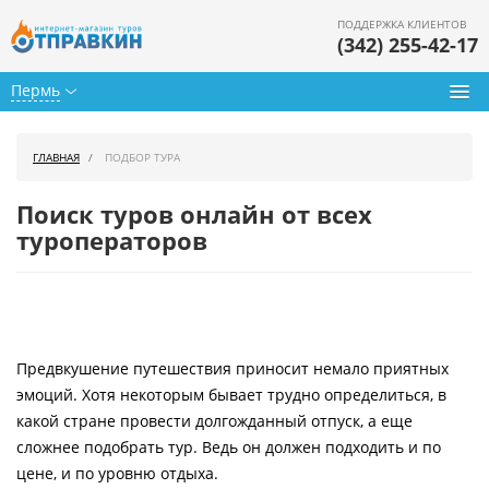
ПОДДЕРЖКА КЛИЕНТОВ
(342) 255-42-17
Пермь
Туры из Перми
ГЛАВНАЯ
ПОДБОР ТУРА
Подбор тура
Поиск туров онлайн от всех
Горящие туры
туроператоров
Календарь туров
Цены дня
Предвкушение путешествия приносит немало приятных
Страны
эмоций. Хотя некоторым бывает трудно определиться, в
Как купить
какой стране провести долгожданный отпуск, а еще
сложнее подобрать тур. Ведь он должен подходить и по
О нас
цене, и по уровню отдыха.