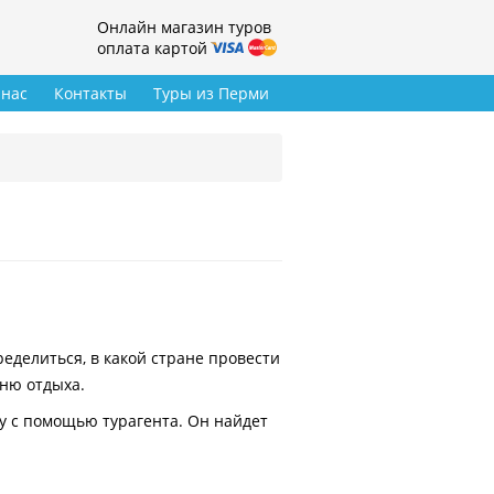
Онлайн магазин туров
оплата картой
 нас
Контакты
Туры из Перми
делиться, в какой стране провести
вню отдыха.
у с помощью турагента. Он найдет