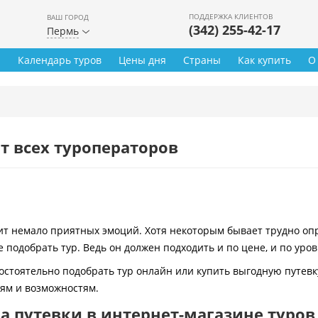
ПОДДЕРЖКА КЛИЕНТОВ
ВАШ ГОРОД
(342) 255-42-17
Пермь
ы
Календарь туров
Цены дня
Страны
Как купить
О
т всех туроператоров
 немало приятных эмоций. Хотя некоторым бывает трудно опре
 подобрать тур. Ведь он должен подходить и по цене, и по уро
остоятельно подобрать тур онлайн или купить выгодную путевк
иям и возможностям.
 путевки в интернет-магазине туров