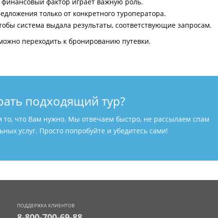
и финансовый фактор играет важную роль.
едложения только от конкретного туроператора.
тобы система выдала результаты, соответствующие запросам.
можно переходить к бронированию путевки.
рать подходящий тур?
м то, что Вам нужно. Мы отвечаем быстро, не рассылаем спам
ных услуг. Просто попробуйте и убедитесь сами!
ПОДДЕРЖКА КЛИЕНТОВ
8-800-700-69-88