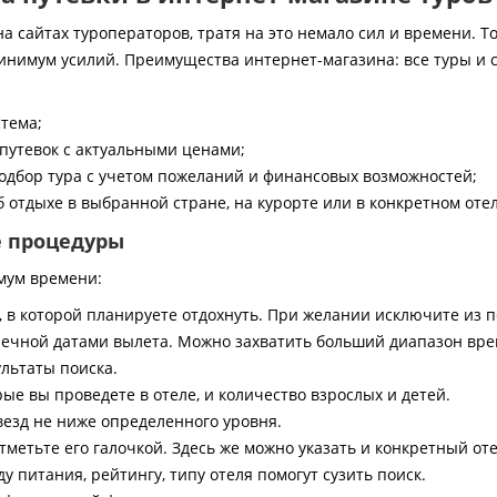
 сайтах туроператоров, тратя на это немало сил и времени. То
инимум усилий. Преимущества интернет-магазина: все туры и 
стема;
путевок с актуальными ценами;
дбор тура с учетом пожеланий и финансовых возможностей;
 отдыхе в выбранной стране, на курорте или в конкретном отел
е процедуры
мум времени:
, в которой планируете отдохнуть. При желании исключите из 
ечной датами вылета. Можно захватить больший диапазон врем
ультаты поиска.
ые вы проведете в отеле, и количество взрослых и детей.
везд не ниже определенного уровня.
тметьте его галочкой. Здесь же можно указать и конкретный оте
 питания, рейтингу, типу отеля помогут сузить поиск.