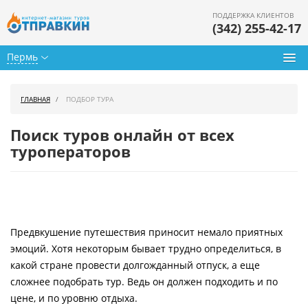
ПОДДЕРЖКА КЛИЕНТОВ
(342) 255-42-17
Пермь
Туры из Перми
ГЛАВНАЯ
ПОДБОР ТУРА
Подбор тура
Поиск туров онлайн от всех
Горящие туры
туроператоров
Календарь туров
Цены дня
Предвкушение путешествия приносит немало приятных
Страны
эмоций. Хотя некоторым бывает трудно определиться, в
Как купить
какой стране провести долгожданный отпуск, а еще
сложнее подобрать тур. Ведь он должен подходить и по
О нас
цене, и по уровню отдыха.