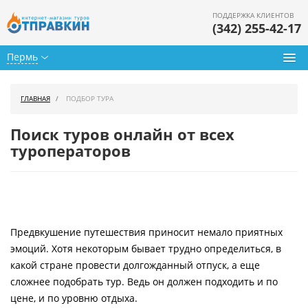
ПОДДЕРЖКА КЛИЕНТОВ
(342) 255-42-17
Пермь
Туры из Перми
ГЛАВНАЯ
ПОДБОР ТУРА
Подбор тура
Поиск туров онлайн от всех
туроператоров
Горящие туры
Календарь туров
Цены дня
Предвкушение путешествия приносит немало приятных
Страны
эмоций. Хотя некоторым бывает трудно определиться, в
Как купить
какой стране провести долгожданный отпуск, а еще
сложнее подобрать тур. Ведь он должен подходить и по
О нас
цене, и по уровню отдыха.