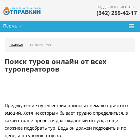
ПОДДЕРЖКА КЛИЕНТОВ
(342) 255-42-17
Пермь
Туры из Перми
ГЛАВНАЯ
ПОДБОР ТУРА
Подбор тура
Поиск туров онлайн от всех
Горящие туры
туроператоров
Календарь туров
Цены дня
Предвкушение путешествия приносит немало приятных
Страны
эмоций. Хотя некоторым бывает трудно определиться, в
Как купить
какой стране провести долгожданный отпуск, а еще
сложнее подобрать тур. Ведь он должен подходить и по
О нас
цене, и по уровню отдыха.