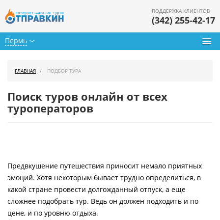
ПОДДЕРЖКА КЛИЕНТОВ
(342) 255-42-17
Пермь
Туры из Перми
ГЛАВНАЯ
ПОДБОР ТУРА
Подбор тура
Поиск туров онлайн от всех
Горящие туры
туроператоров
Календарь туров
Цены дня
Предвкушение путешествия приносит немало приятных
Страны
эмоций. Хотя некоторым бывает трудно определиться, в
Как купить
какой стране провести долгожданный отпуск, а еще
сложнее подобрать тур. Ведь он должен подходить и по
О нас
цене, и по уровню отдыха.