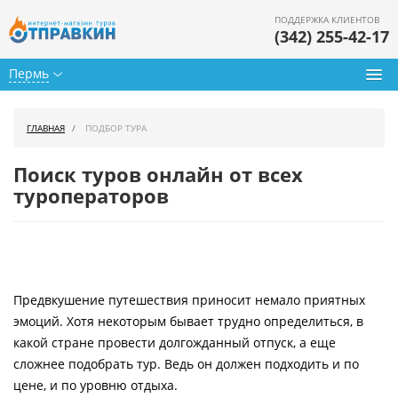
ПОДДЕРЖКА КЛИЕНТОВ
(342) 255-42-17
Пермь
Туры из Перми
ГЛАВНАЯ
ПОДБОР ТУРА
Подбор тура
Поиск туров онлайн от всех
Горящие туры
туроператоров
Календарь туров
Цены дня
Предвкушение путешествия приносит немало приятных
Страны
эмоций. Хотя некоторым бывает трудно определиться, в
Как купить
какой стране провести долгожданный отпуск, а еще
сложнее подобрать тур. Ведь он должен подходить и по
О нас
цене, и по уровню отдыха.