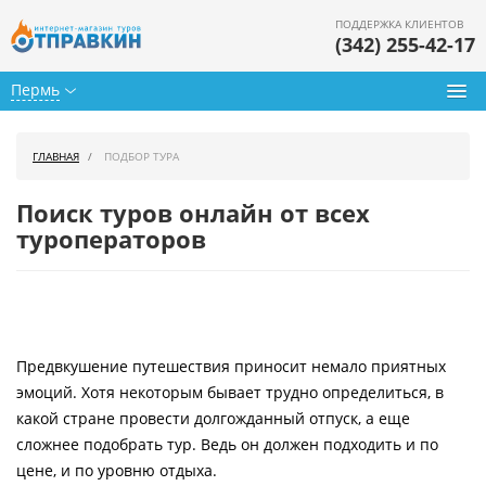
ПОДДЕРЖКА КЛИЕНТОВ
(342) 255-42-17
Пермь
Туры из Перми
ГЛАВНАЯ
ПОДБОР ТУРА
Подбор тура
Поиск туров онлайн от всех
Горящие туры
туроператоров
Календарь туров
Цены дня
Предвкушение путешествия приносит немало приятных
Страны
эмоций. Хотя некоторым бывает трудно определиться, в
Как купить
какой стране провести долгожданный отпуск, а еще
сложнее подобрать тур. Ведь он должен подходить и по
О нас
цене, и по уровню отдыха.