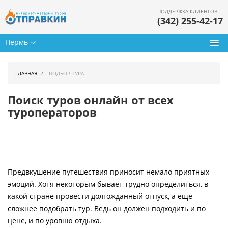
ПОДДЕРЖКА КЛИЕНТОВ
(342) 255-42-17
Пермь
Туры из Перми
ГЛАВНАЯ
ПОДБОР ТУРА
Подбор тура
Поиск туров онлайн от всех
Горящие туры
туроператоров
Календарь туров
Цены дня
Предвкушение путешествия приносит немало приятных
Страны
эмоций. Хотя некоторым бывает трудно определиться, в
Как купить
какой стране провести долгожданный отпуск, а еще
сложнее подобрать тур. Ведь он должен подходить и по
О нас
цене, и по уровню отдыха.