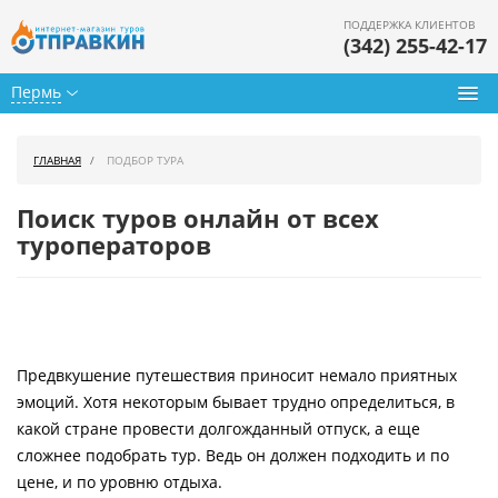
ПОДДЕРЖКА КЛИЕНТОВ
(342) 255-42-17
Пермь
Туры из Перми
ГЛАВНАЯ
ПОДБОР ТУРА
Подбор тура
Поиск туров онлайн от всех
Горящие туры
туроператоров
Календарь туров
Цены дня
Предвкушение путешествия приносит немало приятных
Страны
эмоций. Хотя некоторым бывает трудно определиться, в
Как купить
какой стране провести долгожданный отпуск, а еще
сложнее подобрать тур. Ведь он должен подходить и по
О нас
цене, и по уровню отдыха.