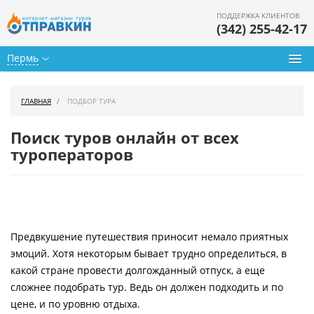
ПОДДЕРЖКА КЛИЕНТОВ
(342) 255-42-17
Пермь
Туры из Перми
ГЛАВНАЯ
ПОДБОР ТУРА
Подбор тура
Поиск туров онлайн от всех
Горящие туры
туроператоров
Календарь туров
Цены дня
Предвкушение путешествия приносит немало приятных
Страны
эмоций. Хотя некоторым бывает трудно определиться, в
Как купить
какой стране провести долгожданный отпуск, а еще
сложнее подобрать тур. Ведь он должен подходить и по
О нас
цене, и по уровню отдыха.