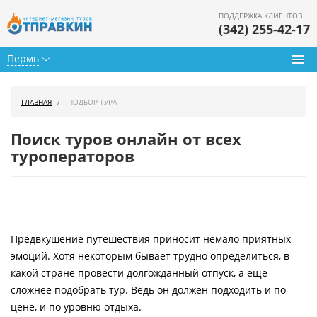
ПОДДЕРЖКА КЛИЕНТОВ
(342) 255-42-17
Пермь
Туры из Перми
ГЛАВНАЯ
ПОДБОР ТУРА
Подбор тура
Поиск туров онлайн от всех
Горящие туры
туроператоров
Календарь туров
Цены дня
Предвкушение путешествия приносит немало приятных
Страны
эмоций. Хотя некоторым бывает трудно определиться, в
Как купить
какой стране провести долгожданный отпуск, а еще
сложнее подобрать тур. Ведь он должен подходить и по
О нас
цене, и по уровню отдыха.