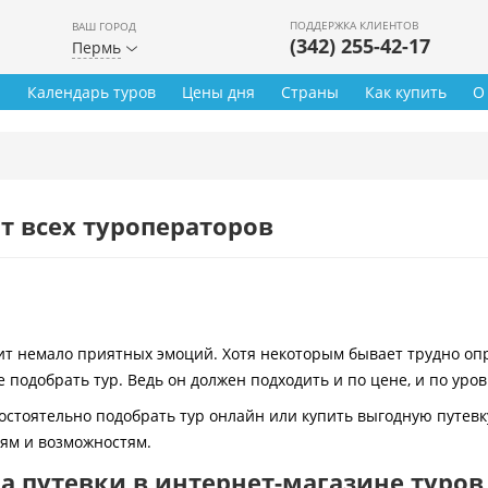
ПОДДЕРЖКА КЛИЕНТОВ
ВАШ ГОРОД
(342) 255-42-17
Пермь
ы
Календарь туров
Цены дня
Страны
Как купить
О
т всех туроператоров
 немало приятных эмоций. Хотя некоторым бывает трудно опре
 подобрать тур. Ведь он должен подходить и по цене, и по уро
остоятельно подобрать тур онлайн или купить выгодную путевк
иям и возможностям.
 путевки в интернет-магазине туров