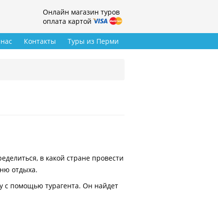
Онлайн магазин туров
оплата картой
 нас
Контакты
Туры из Перми
делиться, в какой стране провести
вню отдыха.
у с помощью турагента. Он найдет