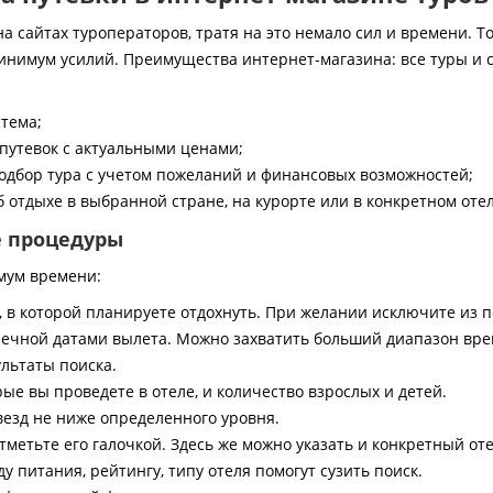
 сайтах туроператоров, тратя на это немало сил и времени. То
инимум усилий. Преимущества интернет-магазина: все туры и 
стема;
путевок с актуальными ценами;
дбор тура с учетом пожеланий и финансовых возможностей;
 отдыхе в выбранной стране, на курорте или в конкретном отел
е процедуры
мум времени:
, в которой планируете отдохнуть. При желании исключите из 
ечной датами вылета. Можно захватить больший диапазон врем
ультаты поиска.
ые вы проведете в отеле, и количество взрослых и детей.
везд не ниже определенного уровня.
тметьте его галочкой. Здесь же можно указать и конкретный оте
 питания, рейтингу, типу отеля помогут сузить поиск.