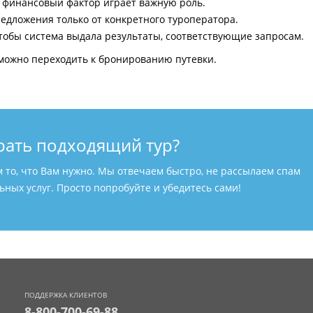
и финансовый фактор играет важную роль.
едложения только от конкретного туроператора.
тобы система выдала результаты, соответствующие запросам.
можно переходить к бронированию путевки.
рать подходящий тур?
м то, что Вам нужно. Мы отвечаем быстро, не рассылаем спам
ных услуг. Просто попробуйте и убедитесь сами!
ПОДДЕРЖКА КЛИЕНТОВ
8-800-700-69-88