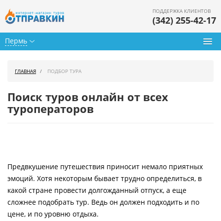
ПОДДЕРЖКА КЛИЕНТОВ
(342) 255-42-17
Пермь
Туры из Перми
ГЛАВНАЯ
ПОДБОР ТУРА
Подбор тура
Поиск туров онлайн от всех
Горящие туры
туроператоров
Календарь туров
Цены дня
Предвкушение путешествия приносит немало приятных
Страны
эмоций. Хотя некоторым бывает трудно определиться, в
Как купить
какой стране провести долгожданный отпуск, а еще
сложнее подобрать тур. Ведь он должен подходить и по
О нас
цене, и по уровню отдыха.