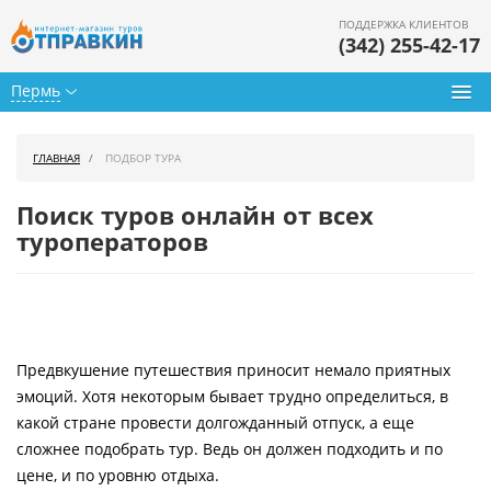
ПОДДЕРЖКА КЛИЕНТОВ
(342) 255-42-17
Пермь
Туры из Перми
ГЛАВНАЯ
ПОДБОР ТУРА
Подбор тура
Поиск туров онлайн от всех
Горящие туры
туроператоров
Календарь туров
Цены дня
Предвкушение путешествия приносит немало приятных
Страны
эмоций. Хотя некоторым бывает трудно определиться, в
Как купить
какой стране провести долгожданный отпуск, а еще
сложнее подобрать тур. Ведь он должен подходить и по
О нас
цене, и по уровню отдыха.