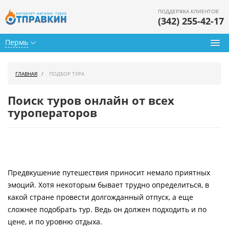
ПОДДЕРЖКА КЛИЕНТОВ
(342) 255-42-17
Пермь
Туры из Перми
ГЛАВНАЯ
ПОДБОР ТУРА
Подбор тура
Поиск туров онлайн от всех
Горящие туры
туроператоров
Календарь туров
Цены дня
Предвкушение путешествия приносит немало приятных
Страны
эмоций. Хотя некоторым бывает трудно определиться, в
Как купить
какой стране провести долгожданный отпуск, а еще
сложнее подобрать тур. Ведь он должен подходить и по
О нас
цене, и по уровню отдыха.