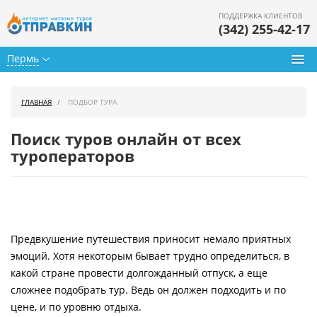
ПОДДЕРЖКА КЛИЕНТОВ
(342) 255-42-17
Пермь
Туры из Перми
ГЛАВНАЯ
ПОДБОР ТУРА
Подбор тура
Поиск туров онлайн от всех
Горящие туры
туроператоров
Календарь туров
Цены дня
Предвкушение путешествия приносит немало приятных
Страны
эмоций. Хотя некоторым бывает трудно определиться, в
Как купить
какой стране провести долгожданный отпуск, а еще
сложнее подобрать тур. Ведь он должен подходить и по
О нас
цене, и по уровню отдыха.