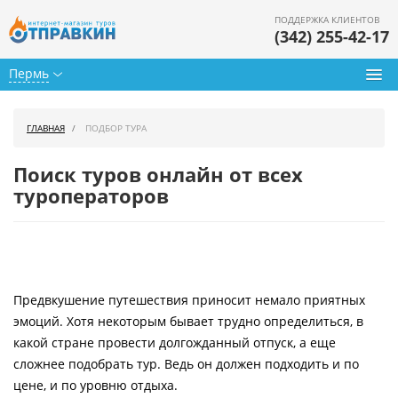
ПОДДЕРЖКА КЛИЕНТОВ
(342) 255-42-17
Пермь
Туры из Перми
ГЛАВНАЯ
ПОДБОР ТУРА
Подбор тура
Поиск туров онлайн от всех
Горящие туры
туроператоров
Календарь туров
Цены дня
Предвкушение путешествия приносит немало приятных
Страны
эмоций. Хотя некоторым бывает трудно определиться, в
Как купить
какой стране провести долгожданный отпуск, а еще
сложнее подобрать тур. Ведь он должен подходить и по
О нас
цене, и по уровню отдыха.