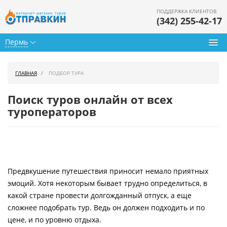
ПОДДЕРЖКА КЛИЕНТОВ
(342) 255-42-17
Пермь
Туры из Перми
ГЛАВНАЯ
ПОДБОР ТУРА
Подбор тура
Поиск туров онлайн от всех
Горящие туры
туроператоров
Календарь туров
Цены дня
Предвкушение путешествия приносит немало приятных
Страны
эмоций. Хотя некоторым бывает трудно определиться, в
Как купить
какой стране провести долгожданный отпуск, а еще
сложнее подобрать тур. Ведь он должен подходить и по
О нас
цене, и по уровню отдыха.