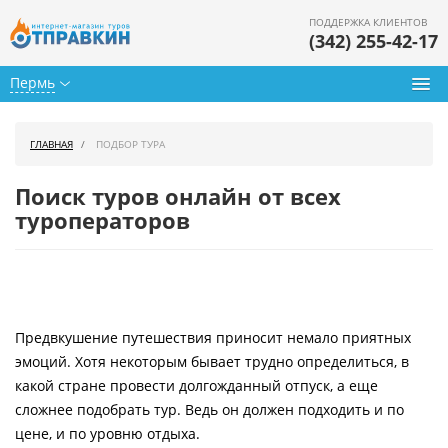
ПОДДЕРЖКА КЛИЕНТОВ
(342) 255-42-17
Пермь
Туры из Перми
ГЛАВНАЯ
ПОДБОР ТУРА
Подбор тура
Поиск туров онлайн от всех
Горящие туры
туроператоров
Календарь туров
Цены дня
Предвкушение путешествия приносит немало приятных
Страны
эмоций. Хотя некоторым бывает трудно определиться, в
Как купить
какой стране провести долгожданный отпуск, а еще
сложнее подобрать тур. Ведь он должен подходить и по
О нас
цене, и по уровню отдыха.