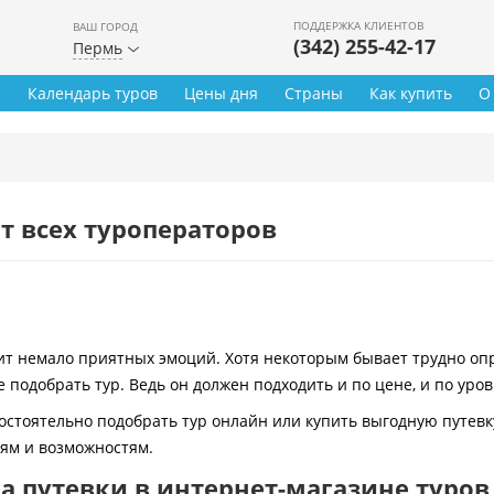
ПОДДЕРЖКА КЛИЕНТОВ
ВАШ ГОРОД
(342) 255-42-17
Пермь
ы
Календарь туров
Цены дня
Страны
Как купить
О
т всех туроператоров
 немало приятных эмоций. Хотя некоторым бывает трудно опре
 подобрать тур. Ведь он должен подходить и по цене, и по уро
остоятельно подобрать тур онлайн или купить выгодную путевк
иям и возможностям.
 путевки в интернет-магазине туров