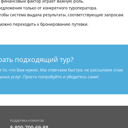
и финансовый фактор играет важную роль.
едложения только от конкретного туроператора.
тобы система выдала результаты, соответствующие запросам.
можно переходить к бронированию путевки.
рать подходящий тур?
м то, что Вам нужно. Мы отвечаем быстро, не рассылаем спам
ных услуг. Просто попробуйте и убедитесь сами!
ПОДДЕРЖКА КЛИЕНТОВ
8-800-700-69-88