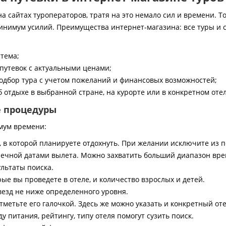
 сайтах туроператоров, тратя на это немало сил и времени. То
инимум усилий. Преимущества интернет-магазина: все туры и 
стема;
путевок с актуальными ценами;
дбор тура с учетом пожеланий и финансовых возможностей;
 отдыхе в выбранной стране, на курорте или в конкретном отел
е процедуры
мум времени:
, в которой планируете отдохнуть. При желании исключите из 
ечной датами вылета. Можно захватить больший диапазон врем
ультаты поиска.
ые вы проведете в отеле, и количество взрослых и детей.
везд не ниже определенного уровня.
тметьте его галочкой. Здесь же можно указать и конкретный оте
 питания, рейтингу, типу отеля помогут сузить поиск.