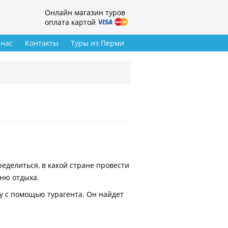
Онлайн магазин туров
оплата картой
 нас
Контакты
Туры из Перми
делиться, в какой стране провести
вню отдыха.
у с помощью турагента. Он найдет