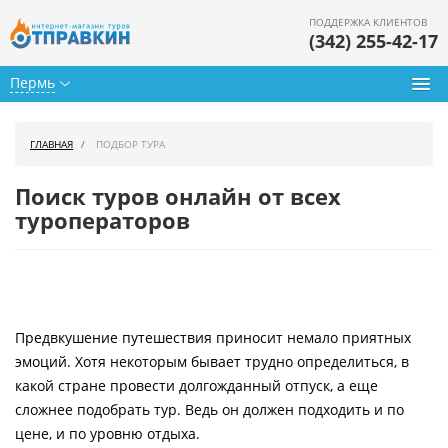
ПОДДЕРЖКА КЛИЕНТОВ
(342) 255-42-17
Пермь
Туры из Перми
ГЛАВНАЯ
ПОДБОР ТУРА
Подбор тура
Поиск туров онлайн от всех
Горящие туры
туроператоров
Календарь туров
Цены дня
Предвкушение путешествия приносит немало приятных
Страны
эмоций. Хотя некоторым бывает трудно определиться, в
Как купить
какой стране провести долгожданный отпуск, а еще
сложнее подобрать тур. Ведь он должен подходить и по
О нас
цене, и по уровню отдыха.