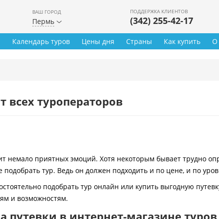
ПОДДЕРЖКА КЛИЕНТОВ
ВАШ ГОРОД
(342) 255-42-17
Пермь
ы
Календарь туров
Цены дня
Страны
Как купить
О
т всех туроператоров
 немало приятных эмоций. Хотя некоторым бывает трудно опре
 подобрать тур. Ведь он должен подходить и по цене, и по уро
остоятельно подобрать тур онлайн или купить выгодную путевк
иям и возможностям.
 путевки в интернет-магазине туров