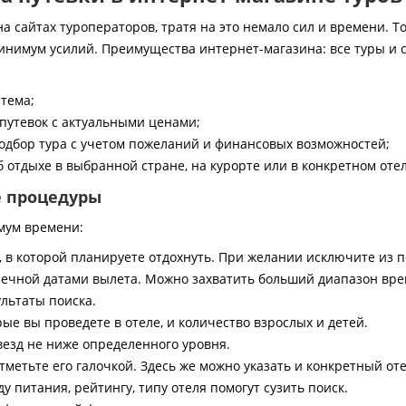
 сайтах туроператоров, тратя на это немало сил и времени. То
инимум усилий. Преимущества интернет-магазина: все туры и 
стема;
путевок с актуальными ценами;
дбор тура с учетом пожеланий и финансовых возможностей;
 отдыхе в выбранной стране, на курорте или в конкретном отел
е процедуры
мум времени:
, в которой планируете отдохнуть. При желании исключите из 
ечной датами вылета. Можно захватить больший диапазон врем
ультаты поиска.
ые вы проведете в отеле, и количество взрослых и детей.
везд не ниже определенного уровня.
тметьте его галочкой. Здесь же можно указать и конкретный оте
 питания, рейтингу, типу отеля помогут сузить поиск.