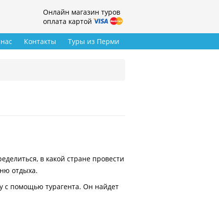
Онлайн магазин туров
оплата картой
 нас
Контакты
Туры из Перми
делиться, в какой стране провести
вню отдыха.
у с помощью турагента. Он найдет