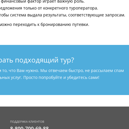
и финансовый фактор играет важную роль.
едложения только от конкретного туроператора.
тобы система выдала результаты, соответствующие запросам.
можно переходить к бронированию путевки.
рать подходящий тур?
м то, что Вам нужно. Мы отвечаем быстро, не рассылаем спам
ных услуг. Просто попробуйте и убедитесь сами!
ПОДДЕРЖКА КЛИЕНТОВ
8-800-700-69-88