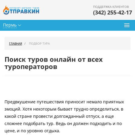
ПОДДЕРЖКА КЛИЕНТОВ
(342) 255-42-17
Пермь
Туры из Перми
ГЛАВНАЯ
ПОДБОР ТУРА
Подбор тура
Поиск туров онлайн от всех
Горящие туры
туроператоров
Календарь туров
Цены дня
Предвкушение путешествия приносит немало приятных
Страны
эмоций. Хотя некоторым бывает трудно определиться, в
Как купить
какой стране провести долгожданный отпуск, а еще
сложнее подобрать тур. Ведь он должен подходить и по
О нас
цене, и по уровню отдыха.