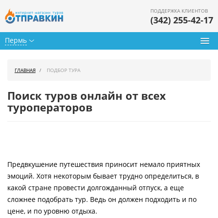
ПОДДЕРЖКА КЛИЕНТОВ
(342) 255-42-17
Пермь
Туры из Перми
ГЛАВНАЯ
ПОДБОР ТУРА
Подбор тура
Поиск туров онлайн от всех
Горящие туры
туроператоров
Календарь туров
Цены дня
Предвкушение путешествия приносит немало приятных
Страны
эмоций. Хотя некоторым бывает трудно определиться, в
Как купить
какой стране провести долгожданный отпуск, а еще
сложнее подобрать тур. Ведь он должен подходить и по
О нас
цене, и по уровню отдыха.