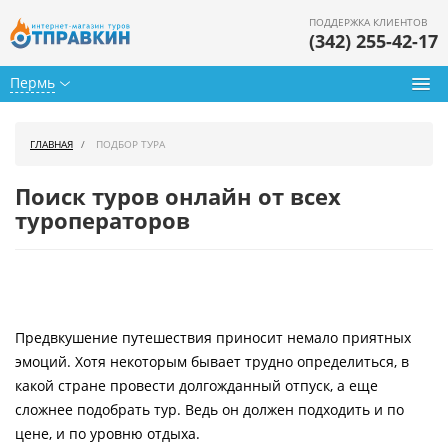
ПОДДЕРЖКА КЛИЕНТОВ
(342) 255-42-17
Пермь
Туры из Перми
ГЛАВНАЯ
ПОДБОР ТУРА
Подбор тура
Поиск туров онлайн от всех
Горящие туры
туроператоров
Календарь туров
Цены дня
Предвкушение путешествия приносит немало приятных
Страны
эмоций. Хотя некоторым бывает трудно определиться, в
Как купить
какой стране провести долгожданный отпуск, а еще
сложнее подобрать тур. Ведь он должен подходить и по
О нас
цене, и по уровню отдыха.