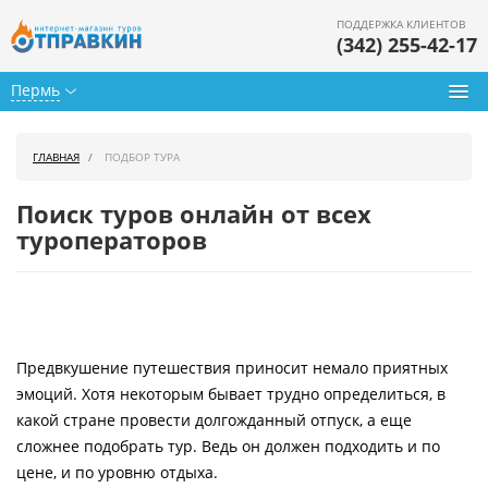
ПОДДЕРЖКА КЛИЕНТОВ
(342) 255-42-17
Пермь
Туры из Перми
ГЛАВНАЯ
ПОДБОР ТУРА
Подбор тура
Поиск туров онлайн от всех
Горящие туры
туроператоров
Календарь туров
Цены дня
Предвкушение путешествия приносит немало приятных
Страны
эмоций. Хотя некоторым бывает трудно определиться, в
Как купить
какой стране провести долгожданный отпуск, а еще
сложнее подобрать тур. Ведь он должен подходить и по
О нас
цене, и по уровню отдыха.