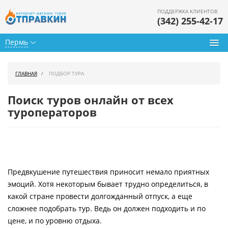
ПОДДЕРЖКА КЛИЕНТОВ
(342) 255-42-17
Пермь
Туры из Перми
ГЛАВНАЯ
ПОДБОР ТУРА
Подбор тура
Поиск туров онлайн от всех
Горящие туры
туроператоров
Календарь туров
Цены дня
Предвкушение путешествия приносит немало приятных
Страны
эмоций. Хотя некоторым бывает трудно определиться, в
Как купить
какой стране провести долгожданный отпуск, а еще
сложнее подобрать тур. Ведь он должен подходить и по
О нас
цене, и по уровню отдыха.