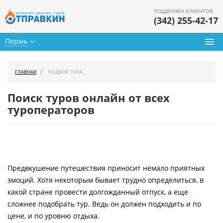
ПОДДЕРЖКА КЛИЕНТОВ
(342) 255-42-17
Пермь
Туры из Перми
ГЛАВНАЯ
ПОДБОР ТУРА
Подбор тура
Поиск туров онлайн от всех
Горящие туры
туроператоров
Календарь туров
Цены дня
Предвкушение путешествия приносит немало приятных
Страны
эмоций. Хотя некоторым бывает трудно определиться, в
Как купить
какой стране провести долгожданный отпуск, а еще
сложнее подобрать тур. Ведь он должен подходить и по
О нас
цене, и по уровню отдыха.