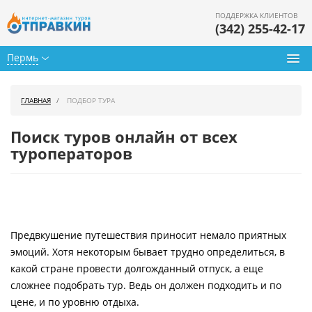
ПОДДЕРЖКА КЛИЕНТОВ
(342) 255-42-17
Пермь
Туры из Перми
ГЛАВНАЯ
ПОДБОР ТУРА
Подбор тура
Поиск туров онлайн от всех
Горящие туры
туроператоров
Календарь туров
Цены дня
Предвкушение путешествия приносит немало приятных
Страны
эмоций. Хотя некоторым бывает трудно определиться, в
Как купить
какой стране провести долгожданный отпуск, а еще
сложнее подобрать тур. Ведь он должен подходить и по
О нас
цене, и по уровню отдыха.